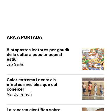
ARA A PORTADA
8 propostes lectores per gaudir
de la cultura popular aquest
estiu
Laia Santís
Calor extrema i nens: els
efectes invisibles que cal
conèixer
Mar Domènech
La recerca científica sobre