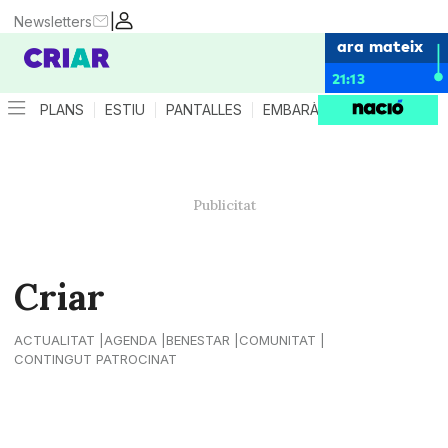
|
Newsletters
ara mateix
21:13
PLANS
ESTIU
PANTALLES
EMBARÀS
CRIANÇA
ES
Criar
ACTUALITAT
AGENDA
BENESTAR
COMUNITAT
CONTINGUT PATROCINAT