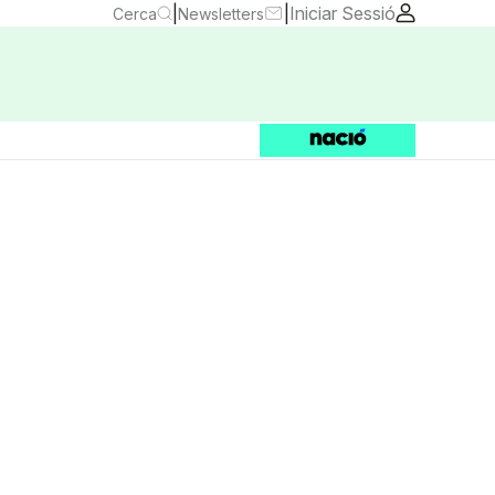
|
|
Iniciar Sessió
Cerca
Newsletters