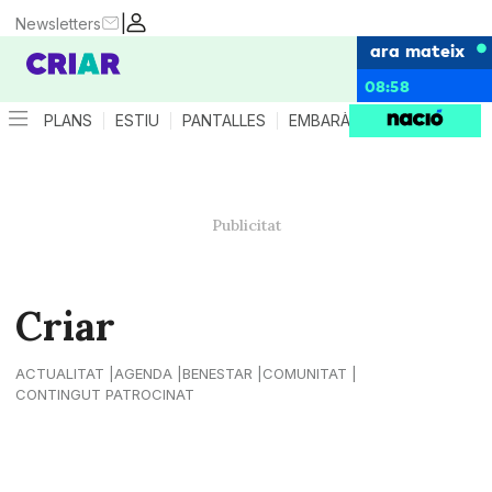
|
Newsletters
ara mateix
08:58
PLANS
ESTIU
PANTALLES
EMBARÀS
CRIANÇA
ES
Criar
ACTUALITAT
AGENDA
BENESTAR
COMUNITAT
CONTINGUT PATROCINAT