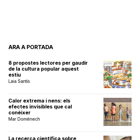
ARA A PORTADA
8 propostes lectores per gaudir
de la cultura popular aquest
estiu
Laia Santís
Calor extrema i nens: els
efectes invisibles que cal
conèixer
Mar Domènech
La recerca científica sobre