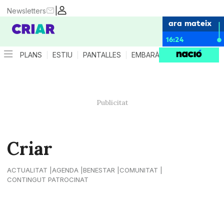
|
Newsletters
ara mateix
16:24
PLANS
ESTIU
PANTALLES
EMBARÀS
CRIANÇA
ES
Criar
ACTUALITAT
AGENDA
BENESTAR
COMUNITAT
CONTINGUT PATROCINAT