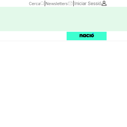
|
|
Iniciar Sessió
Cerca
Newsletters