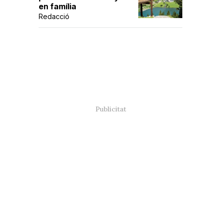
en família
Redacció