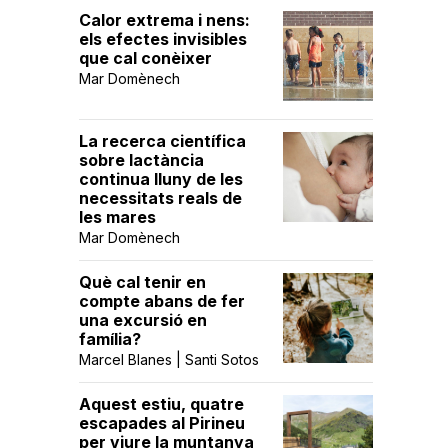
Calor extrema i nens:
els efectes invisibles
que cal conèixer
Mar Domènech
La recerca científica
sobre lactància
continua lluny de les
necessitats reals de
les mares
Mar Domènech
Què cal tenir en
compte abans de fer
una excursió en
família?
Marcel Blanes | Santi Sotos
Aquest estiu, quatre
escapades al Pirineu
per viure la muntanya