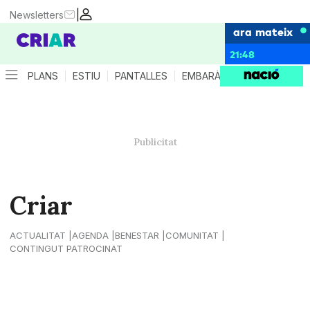
|
Newsletters
ara mateix
21:48
PLANS
ESTIU
PANTALLES
EMBARÀS
CRIANÇA
ES
Criar
ACTUALITAT
AGENDA
BENESTAR
COMUNITAT
CONTINGUT PATROCINAT