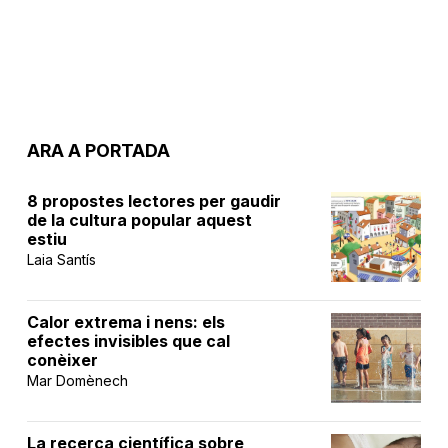
ARA A PORTADA
8 propostes lectores per gaudir
de la cultura popular aquest
estiu
Laia Santís
Calor extrema i nens: els
efectes invisibles que cal
conèixer
Mar Domènech
La recerca científica sobre