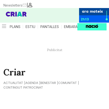
|
Newsletters
ara mateix
21:13
PLANS
ESTIU
PANTALLES
EMBARÀS
CRIANÇA
ES
Criar
ACTUALITAT
AGENDA
BENESTAR
COMUNITAT
CONTINGUT PATROCINAT