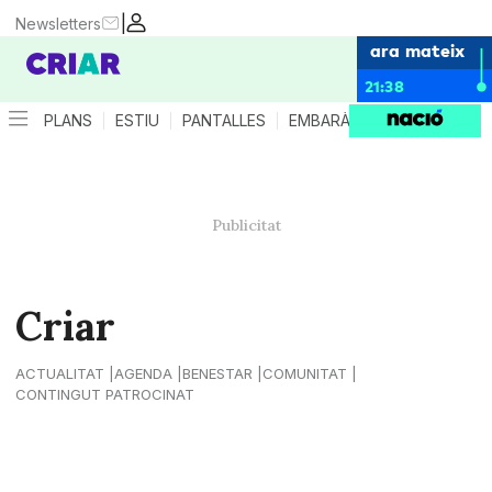
|
Newsletters
ara mateix
21:38
PLANS
ESTIU
PANTALLES
EMBARÀS
CRIANÇA
ES
Criar
ACTUALITAT
AGENDA
BENESTAR
COMUNITAT
CONTINGUT PATROCINAT