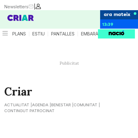
|
Newsletters
ara mateix
13:39
PLANS
ESTIU
PANTALLES
EMBARÀS
CRIANÇA
ES
Criar
ACTUALITAT
AGENDA
BENESTAR
COMUNITAT
CONTINGUT PATROCINAT