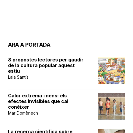
ARA A PORTADA
8 propostes lectores per gaudir
de la cultura popular aquest
estiu
Laia Santís
Calor extrema i nens: els
efectes invisibles que cal
conèixer
Mar Domènech
La recerca científica sobre