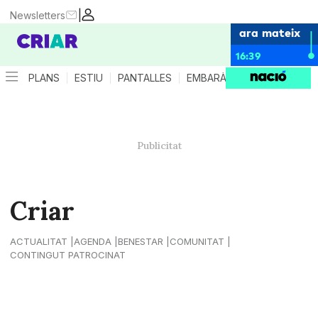
|
Newsletters
ara mateix
16:39
PLANS
ESTIU
PANTALLES
EMBARÀS
CRIANÇA
ES
Criar
ACTUALITAT
AGENDA
BENESTAR
COMUNITAT
CONTINGUT PATROCINAT