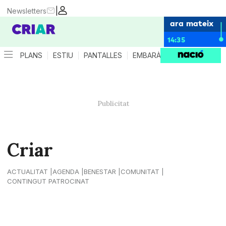
|
Newsletters
ara mateix
14:35
PLANS
ESTIU
PANTALLES
EMBARÀS
CRIANÇA
ES
Criar
ACTUALITAT
AGENDA
BENESTAR
COMUNITAT
CONTINGUT PATROCINAT