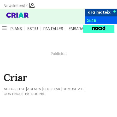
|
Newsletters
ara mateix
21:48
PLANS
ESTIU
PANTALLES
EMBARÀS
CRIANÇA
ES
Criar
ACTUALITAT
AGENDA
BENESTAR
COMUNITAT
CONTINGUT PATROCINAT