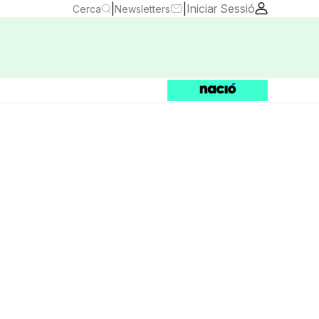
|
|
Iniciar Sessió
Cerca
Newsletters