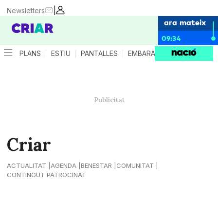
|
Newsletters
ara mateix
09:34
PLANS
ESTIU
PANTALLES
EMBARÀS
CRIANÇA
ES
Criar
ACTUALITAT
AGENDA
BENESTAR
COMUNITAT
CONTINGUT PATROCINAT