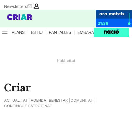
|
Newsletters
ara mateix
21:38
PLANS
ESTIU
PANTALLES
EMBARÀS
CRIANÇA
ES
Criar
ACTUALITAT
AGENDA
BENESTAR
COMUNITAT
CONTINGUT PATROCINAT