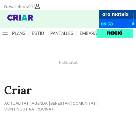
|
Newsletters
ara mateix
09:58
PLANS
ESTIU
PANTALLES
EMBARÀS
CRIANÇA
ES
Criar
ACTUALITAT
AGENDA
BENESTAR
COMUNITAT
CONTINGUT PATROCINAT