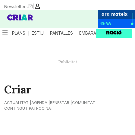
|
Newsletters
ara mateix
13:38
PLANS
ESTIU
PANTALLES
EMBARÀS
CRIANÇA
ES
Criar
ACTUALITAT
AGENDA
BENESTAR
COMUNITAT
CONTINGUT PATROCINAT