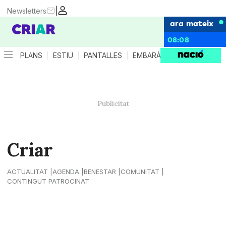
|
Newsletters
ara mateix
08:08
PLANS
ESTIU
PANTALLES
EMBARÀS
CRIANÇA
ES
Criar
ACTUALITAT
AGENDA
BENESTAR
COMUNITAT
CONTINGUT PATROCINAT