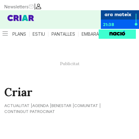
|
Newsletters
ara mateix
21:38
PLANS
ESTIU
PANTALLES
EMBARÀS
CRIANÇA
ES
Criar
ACTUALITAT
AGENDA
BENESTAR
COMUNITAT
CONTINGUT PATROCINAT