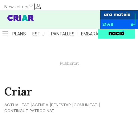
|
Newsletters
ara mateix
21:48
PLANS
ESTIU
PANTALLES
EMBARÀS
CRIANÇA
ES
Criar
ACTUALITAT
AGENDA
BENESTAR
COMUNITAT
CONTINGUT PATROCINAT