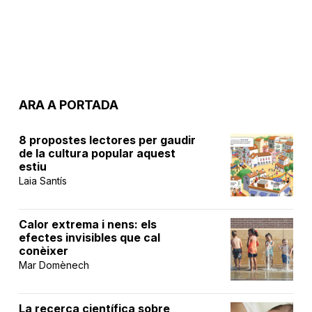
ARA A PORTADA
8 propostes lectores per gaudir
de la cultura popular aquest
estiu
Laia Santís
Calor extrema i nens: els
efectes invisibles que cal
conèixer
Mar Domènech
La recerca científica sobre