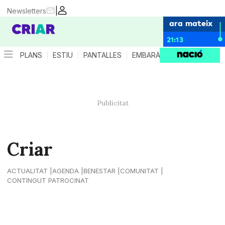
|
Newsletters
ara mateix
21:13
PLANS
ESTIU
PANTALLES
EMBARÀS
CRIANÇA
ES
Criar
ACTUALITAT
AGENDA
BENESTAR
COMUNITAT
CONTINGUT PATROCINAT