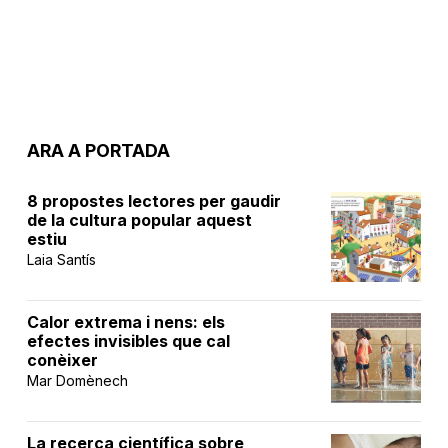
ARA A PORTADA
8 propostes lectores per gaudir
de la cultura popular aquest
estiu
Laia Santís
Calor extrema i nens: els
efectes invisibles que cal
conèixer
Mar Domènech
La recerca científica sobre