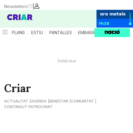
|
Newsletters
ara mateix
19:38
PLANS
ESTIU
PANTALLES
EMBARÀS
CRIANÇA
ES
Criar
ACTUALITAT
AGENDA
BENESTAR
COMUNITAT
CONTINGUT PATROCINAT