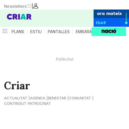
|
Newsletters
ara mateix
13:49
PLANS
ESTIU
PANTALLES
EMBARÀS
CRIANÇA
ES
Criar
ACTUALITAT
AGENDA
BENESTAR
COMUNITAT
CONTINGUT PATROCINAT