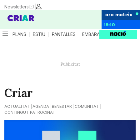
|
Newsletters
ara mateix
18:10
PLANS
ESTIU
PANTALLES
EMBARÀS
CRIANÇA
ES
Criar
ACTUALITAT
AGENDA
BENESTAR
COMUNITAT
CONTINGUT PATROCINAT