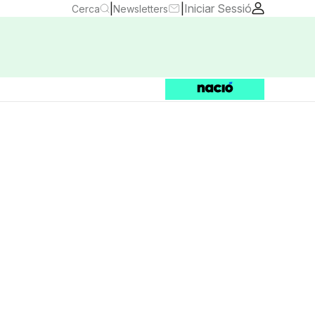
|
|
Iniciar Sessió
Cerca
Newsletters