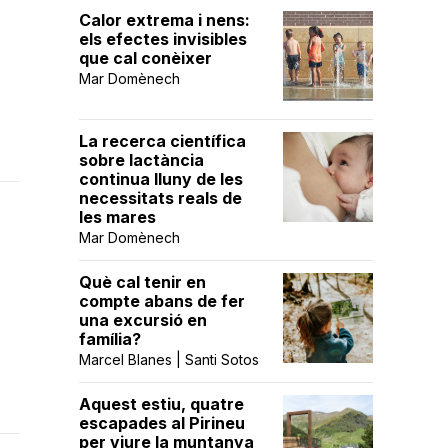
Calor extrema i nens:
els efectes invisibles
que cal conèixer
Mar Domènech
La recerca científica
sobre lactància
continua lluny de les
necessitats reals de
les mares
Mar Domènech
Què cal tenir en
compte abans de fer
una excursió en
família?
Marcel Blanes | Santi Sotos
Aquest estiu, quatre
escapades al Pirineu
per viure la muntanya