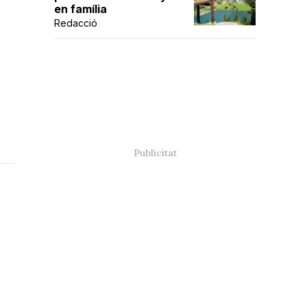
en família
Redacció