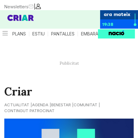
|
Newsletters
ara mateix
19:38
PLANS
ESTIU
PANTALLES
EMBARÀS
CRIANÇA
ES
Criar
ACTUALITAT
AGENDA
BENESTAR
COMUNITAT
CONTINGUT PATROCINAT