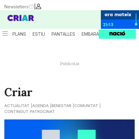
|
Newsletters
ara mateix
21:13
PLANS
ESTIU
PANTALLES
EMBARÀS
CRIANÇA
ES
Criar
ACTUALITAT
AGENDA
BENESTAR
COMUNITAT
CONTINGUT PATROCINAT