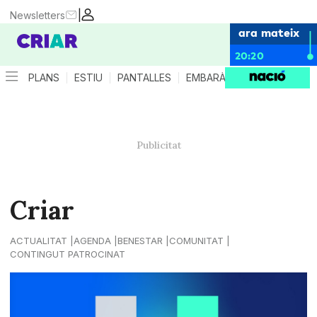
|
Newsletters
ara mateix
20:20
PLANS
ESTIU
PANTALLES
EMBARÀS
CRIANÇA
ES
Criar
ACTUALITAT
AGENDA
BENESTAR
COMUNITAT
CONTINGUT PATROCINAT