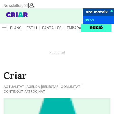
|
Newsletters
ara mateix
09:51
PLANS
ESTIU
PANTALLES
EMBARÀS
CRIANÇA
ES
Criar
ACTUALITAT
AGENDA
BENESTAR
COMUNITAT
CONTINGUT PATROCINAT