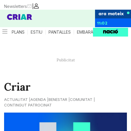
|
Newsletters
ara mateix
11:02
PLANS
ESTIU
PANTALLES
EMBARÀS
CRIANÇA
ES
Criar
ACTUALITAT
AGENDA
BENESTAR
COMUNITAT
CONTINGUT PATROCINAT