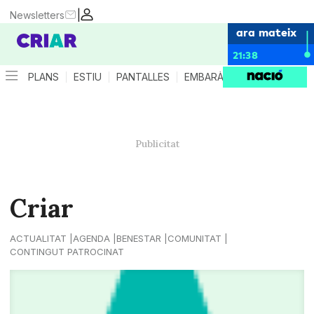
|
Newsletters
ara mateix
21:38
PLANS
ESTIU
PANTALLES
EMBARÀS
CRIANÇA
ES
Criar
ACTUALITAT
AGENDA
BENESTAR
COMUNITAT
CONTINGUT PATROCINAT