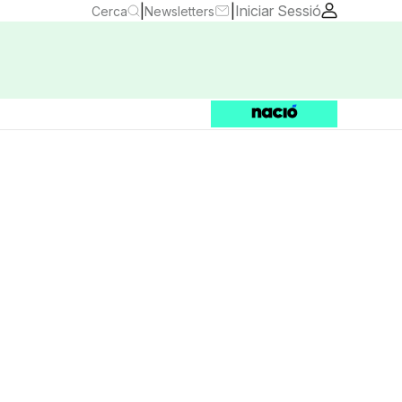
|
|
Iniciar Sessió
Cerca
Newsletters