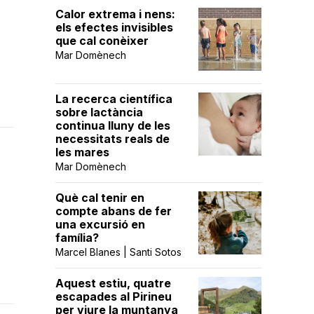
Calor extrema i nens:
els efectes invisibles
que cal conèixer
Mar Domènech
La recerca científica
sobre lactància
continua lluny de les
necessitats reals de
les mares
Mar Domènech
Què cal tenir en
compte abans de fer
una excursió en
família?
Marcel Blanes | Santi Sotos
Aquest estiu, quatre
escapades al Pirineu
per viure la muntanya