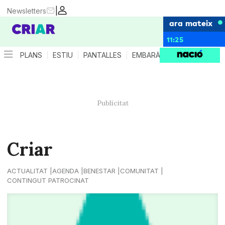
|
Newsletters
ara mateix
11:25
PLANS
ESTIU
PANTALLES
EMBARÀS
CRIANÇA
ES
Criar
ACTUALITAT
AGENDA
BENESTAR
COMUNITAT
CONTINGUT PATROCINAT