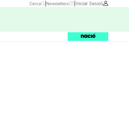
|
|
Iniciar Sessió
Cerca
Newsletters