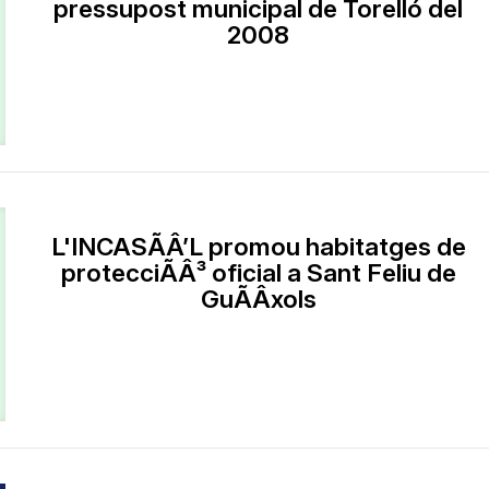
pressupost municipal de Torelló del
2008
L'INCASÃÂ’L promou habitatges de
protecciÃÂ³ oficial a Sant Feliu de
GuÃÂ­xols