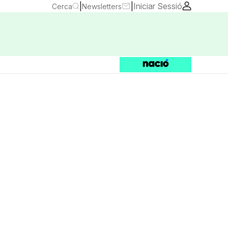
|
|
Iniciar Sessió
Cerca
Newsletters