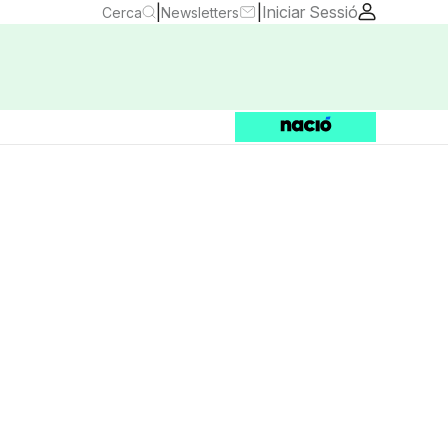
|
|
Iniciar Sessió
Cerca
Newsletters