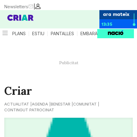
|
Newsletters
ara mateix
13:35
PLANS
ESTIU
PANTALLES
EMBARÀS
CRIANÇA
ES
Criar
ACTUALITAT
AGENDA
BENESTAR
COMUNITAT
CONTINGUT PATROCINAT