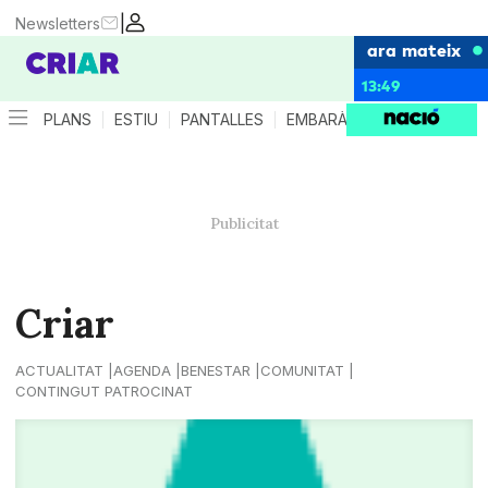
|
Newsletters
ara mateix
13:49
PLANS
ESTIU
PANTALLES
EMBARÀS
CRIANÇA
ES
Criar
ACTUALITAT
AGENDA
BENESTAR
COMUNITAT
CONTINGUT PATROCINAT