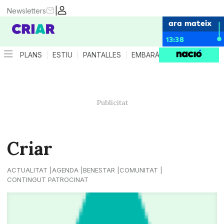
|
Newsletters
ara mateix
13:38
PLANS
ESTIU
PANTALLES
EMBARÀS
CRIANÇA
ES
Criar
ACTUALITAT
AGENDA
BENESTAR
COMUNITAT
CONTINGUT PATROCINAT