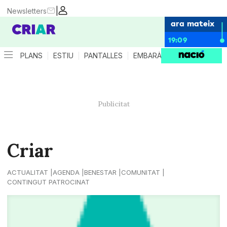
|
Newsletters
ara mateix
19:09
PLANS
ESTIU
PANTALLES
EMBARÀS
CRIANÇA
ES
Criar
ACTUALITAT
AGENDA
BENESTAR
COMUNITAT
CONTINGUT PATROCINAT