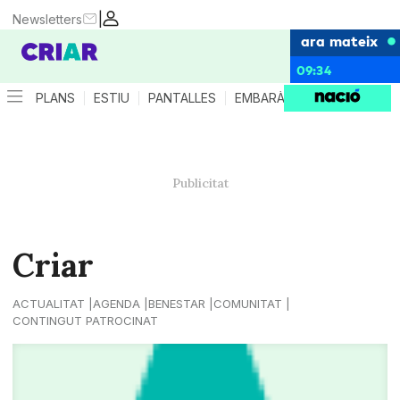
|
Newsletters
ara mateix
09:34
PLANS
ESTIU
PANTALLES
EMBARÀS
CRIANÇA
ES
Criar
ACTUALITAT
AGENDA
BENESTAR
COMUNITAT
CONTINGUT PATROCINAT