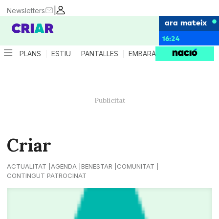
|
Newsletters
ara mateix
16:24
PLANS
ESTIU
PANTALLES
EMBARÀS
CRIANÇA
ES
Criar
ACTUALITAT
AGENDA
BENESTAR
COMUNITAT
CONTINGUT PATROCINAT