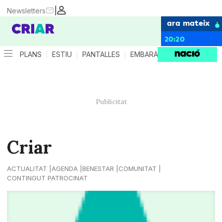
|
Newsletters
ara mateix
20:20
PLANS
ESTIU
PANTALLES
EMBARÀS
CRIANÇA
ES
Criar
ACTUALITAT
AGENDA
BENESTAR
COMUNITAT
CONTINGUT PATROCINAT