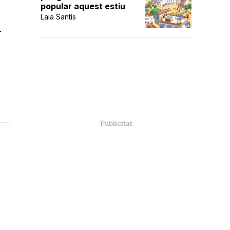
popular aquest estiu
Laia Santís
r
u