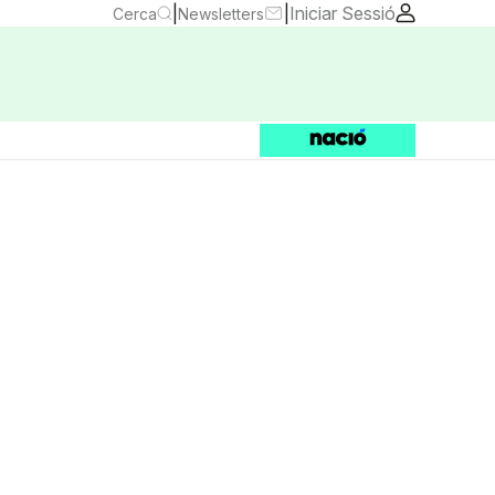
|
|
Iniciar Sessió
Cerca
Newsletters