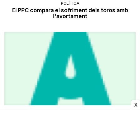
POLÍTICA
El PPC compara el sofriment dels toros amb
l'avortament
X
SOCIETAT
El Govern crea 28 centres educatius