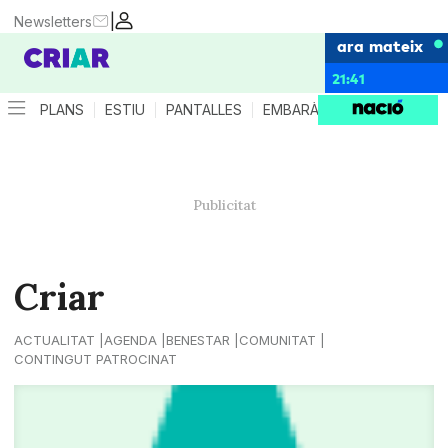
|
Newsletters
ara mateix
21:41
PLANS
ESTIU
PANTALLES
EMBARÀS
CRIANÇA
ES
Criar
ACTUALITAT
AGENDA
BENESTAR
COMUNITAT
CONTINGUT PATROCINAT