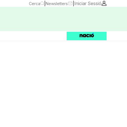
|
|
Iniciar Sessió
Cerca
Newsletters