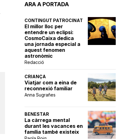
ARA A PORTADA
r
CONTINGUT PATROCINAT
El millor lloc per
entendre un eclipsi:
CosmoCaixa dedica
una jornada especial a
aquest fenomen
astronòmic
Redacció
CRIANÇA
Viatjar com a eina de
reconnexió familiar
Anna Sugrañes
BENESTAR
La càrrega mental
durant les vacances en
família també existeix
Paola Roig