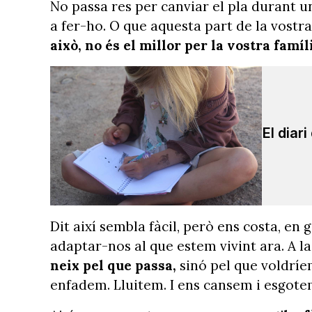
No passa res per canviar el pla durant 
a fer-ho. O que aquesta part de la vostr
això, no és el millor per la vostra famíl
El diari
Dit així sembla fàcil, però ens costa, en
adaptar-nos al que estem vivint ara. A la
neix pel que passa,
sinó pel que voldríem
enfadem. Lluitem. I ens cansem i esgot