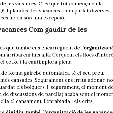
r de les vacances. Crec que tot comença en la
QUI planifica les vacances. Hem parlat diverses
nces no en són una excepció.
s vacances Com gaudir de les
 les que també ens encarreguem de l'
organitzaci
 arribarem fins allà. Cerquem els llocs d'inter
el cotxe i la cantimplora plena.
de forma gairebé automàtica té el seu preu.
a més cansades. Segurament ens irrita adonar-no
uardat els bolquers. I, segurament, el moment d
ble de discussions de parella) acaba sent el mome
 ella el cansament, l'enrabiada i els crits.
que
dividiu, també, l'organització de les vacance