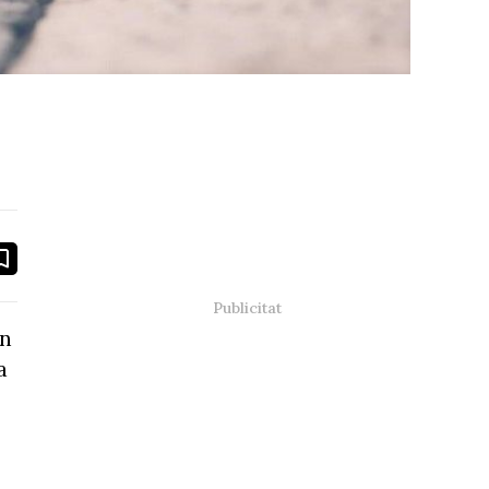
book
ail
Un
a