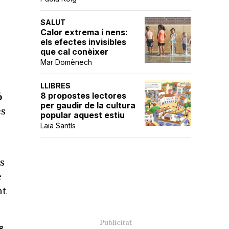
SALUT
Calor extrema i nens:
els efectes invisibles
que cal conèixer
Mar Domènech
LLIBRES
8 propostes lectores
ó
per gaudir de la cultura
ès
popular aquest estiu
Laia Santís
s
e
nt
s
.