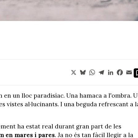
X
Bluesky
WhatsApp
Telegram
LinkedIn
Face
Em
en un lloc paradisíac. Una hamaca a l'ombra. 
 vistes al·lucinants. I una beguda refrescant a l
ent ha estat real durant gran part de les
m en mares i pares
. Ja no és tan fàcil llegir a la