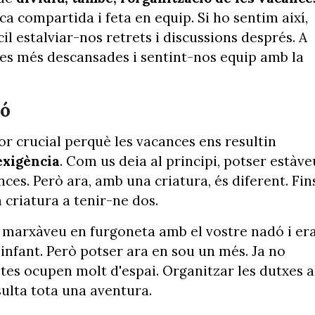
a compartida i feta en equip. Si ho sentim així,
l estalviar-nos retrets i discussions després. A
es més descansades i sentint-nos equip amb la
ió
tor crucial perquè les vacances ens resultin
exigència
. Com us deia al principi, potser estàve
es. Però ara, amb una criatura, és diferent. Fins
 criatura a tenir-ne dos.
 marxàveu en furgoneta amb el vostre nadó i er
 infant. Però potser ara en sou un més. Ja no
tes ocupen molt d'espai. Organitzar les dutxes a
sulta tota una aventura.