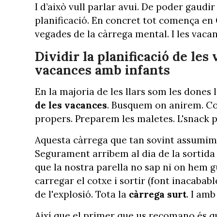
I d’això vull parlar avui. De poder gaudi
planificació. En concret tot comença en 
vegades de la càrrega mental. I les vaca
Dividir la planificació de le
vacances amb infants
En la majoria de les llars som les dones
de les vacances
. Busquem on anirem. Com
propers. Preparem les maletes. L'snack p
Aquesta càrrega que tan sovint assumim 
Segurament arribem al dia de la sortid
que la nostra parella no sap ni on hem g
carregar el cotxe i sortir (font inacaba
de l'explosió. Tota la
càrrega surt
. I amb
Així que el primer que us recomano és 