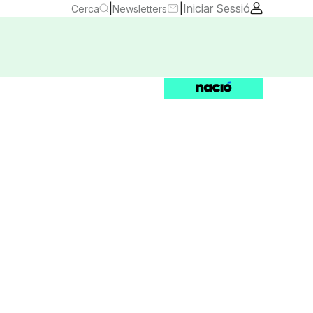
|
|
Iniciar Sessió
Cerca
Newsletters