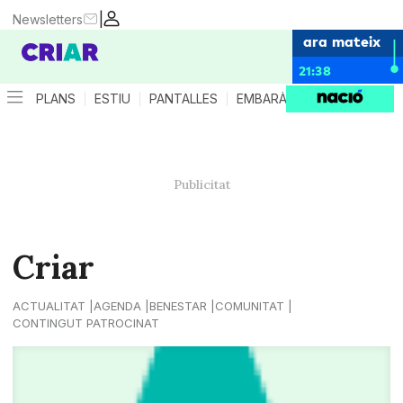
|
Newsletters
ara mateix
21:38
PLANS
ESTIU
PANTALLES
EMBARÀS
CRIANÇA
ES
Criar
ACTUALITAT
AGENDA
BENESTAR
COMUNITAT
CONTINGUT PATROCINAT