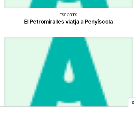
ESPORTS
El Petromiralles viatja a Penyíscola
X
ESPORTS
El CE Manresa rep el Canyelles diumenge