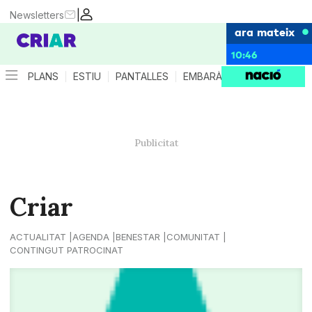
|
Newsletters
ara mateix
10:46
PLANS
ESTIU
PANTALLES
EMBARÀS
CRIANÇA
ES
Criar
ACTUALITAT
AGENDA
BENESTAR
COMUNITAT
CONTINGUT PATROCINAT