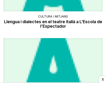
CULTURA I MITJANS
Llengua i dialectes en el teatre italià a L'Escola de
l'Espectador
X
ESPORTS
Joviat - Pius i Joviat - Salle, finals locals de les