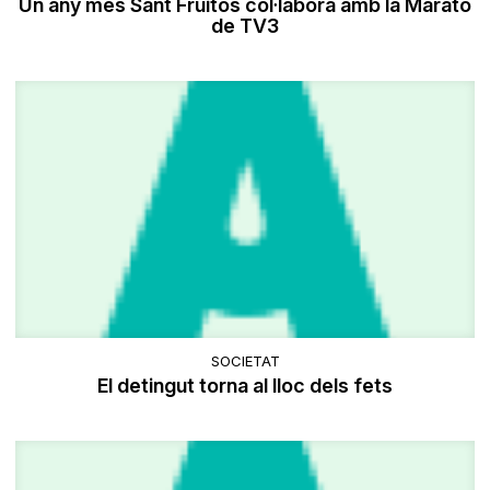
Un any més Sant Fruitós col·labora amb la Marató
de TV3
SOCIETAT
El detingut torna al lloc dels fets