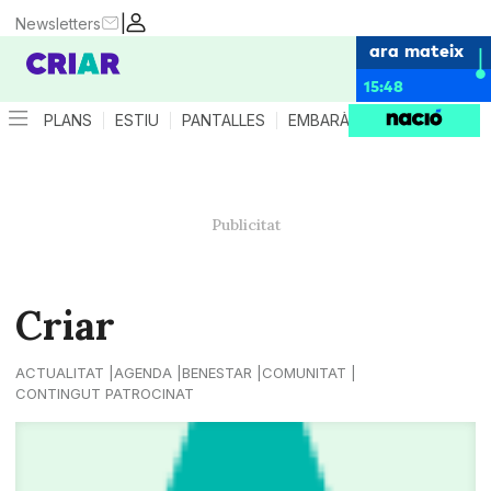
|
Newsletters
ara mateix
15:48
PLANS
ESTIU
PANTALLES
EMBARÀS
CRIANÇA
ES
Criar
ACTUALITAT
AGENDA
BENESTAR
COMUNITAT
CONTINGUT PATROCINAT